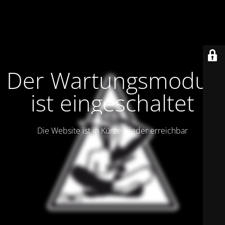
Der Wartungsmodus
ist eingeschaltet
Die Website ist in Kürze wieder erreichbar